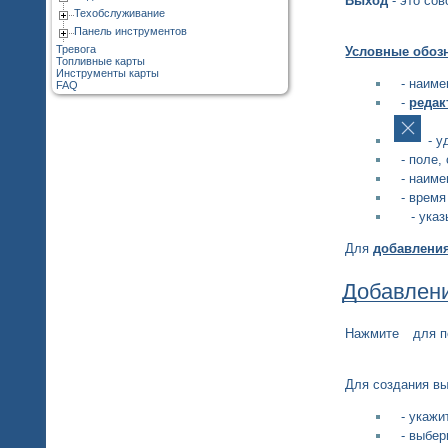
Выход
- это со
Техобслуживание
Панель инструментов
Тревога
Условные обоз
Топливные карты
Инструменты карты
- наиме
FAQ
-
редак
- у
- поле,
- наиме
- время
- указ
Для
добавлени
Добавлен
Нажмите
для п
Для создания в
- укажи
- выбер