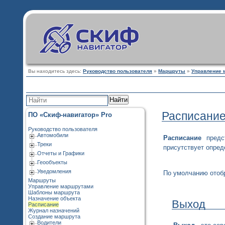
Вы находитесь здесь:
Руководство пользователя
»
Маршруты
»
Управление 
Найти
Расписани
ПО «Скиф-навигатор» Pro
Руководство пользователя
Автомобили
Расписание
предс
Треки
присутствует опред
Отчеты и Графики
Геообъекты
Уведомления
По умолчанию отобр
Маршруты
Управление маршрутами
Шаблоны маршрута
Назначение объекта
Выход
Расписание
Журнал назначений
Создание маршрута
Водители