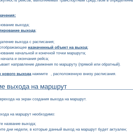
вокупность рейсов, выполняемых транспортным средством в определенн
начения:
нование выхода;
тирование выхода
;
даление выхода с расписания;
 отображающее
назначенный объект на выход
;
нование начальной и конечной точки маршрута;
 начала и окончания рейса;
ывает направление движения по маршруту (прямой или обратный).
я нового выхода
нажмите
, расположенную внизу расписания.
ие выхода на маршрут
ерехода на экран создания выхода на маршрут.
ыхода на маршрут необходимо:
те название выхода;
ите дни недели, в которые данный выход на маршрут будет актуален;