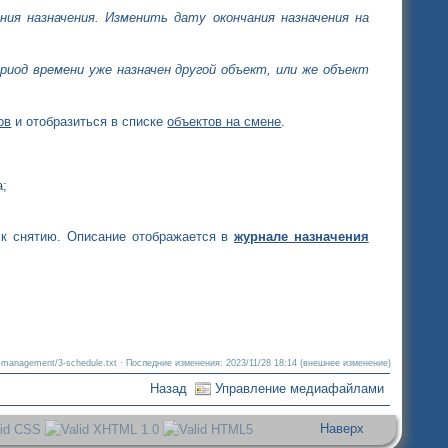
ия назначения. Изменить дату окончания назначения на
риод времени уже назначен другой объект, или же объект
ов
и отобразиться в списке
объектов на смене
.
а;
 к снятию. Описание отображается в
журнале назначения
e-management/3-schedule.txt
· Последние изменения: 2023/11/28 18:14 (внешнее изменение)
Назад
Управление медиафайлами
Наверх