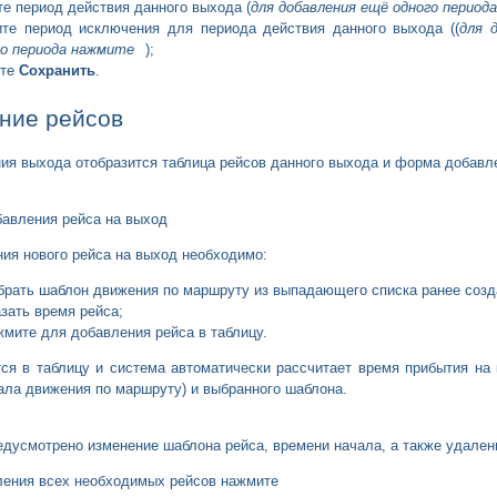
те период действия данного выхода (
для добавления ещё одного период
те период исключения для периода действия данного выхода ((
для 
о периода нажмите
);
ите
Сохранить
.
ние рейсов
ия выхода отобразится таблица рейсов данного выхода и форма добавле
авления рейса на выход
ия нового рейса на выход необходимо:
брать шаблон движения по маршруту из выпадающего списка ранее соз
азать время рейса;
жмите для добавления рейса в таблицу.
ся в таблицу и система автоматически рассчитает время прибытия на
ала движения по маршруту) и выбранного шаблона.
едусмотрено изменение шаблона рейса, времени начала, а также удален
ления всех необходимых рейсов нажмите