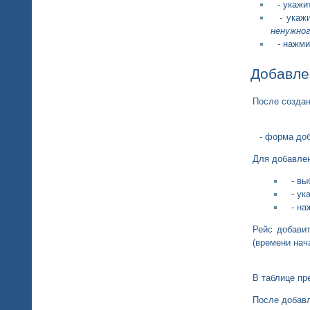
- укажи
- укажи
ненужног
- нажм
Добавле
После создан
- форма доб
Для добавлен
- вы
- ук
- на
Рейс добавит
(времени нач
В таблице пр
После добав